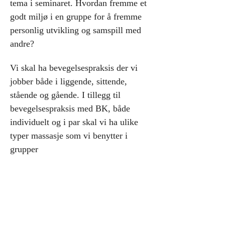
tema i seminaret. Hvordan fremme et 
godt miljø i en gruppe for å fremme 
personlig utvikling og samspill med 
andre?
Vi skal ha bevegelsespraksis der vi 
jobber både i liggende, sittende, 
stående og gående. I tillegg til 
bevegelsespraksis med BK, både 
individuelt og i par skal vi ha ulike 
typer massasje som vi benytter i 
grupper
Jeg ønsker velkommen til både dere 
som har mye erfaring, litt erfaring og 
også fysioterapeuter som ikke 
tidligere har jobbet med Basal 
Kroppskjennskap, men har lyst til å 