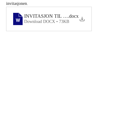
invitasjonen.
INVITASJON TIL KURS I BASAL KROPPSKJENNS
.docx
Download DOCX • 73KB
Contact NIBK
Contact NIBK